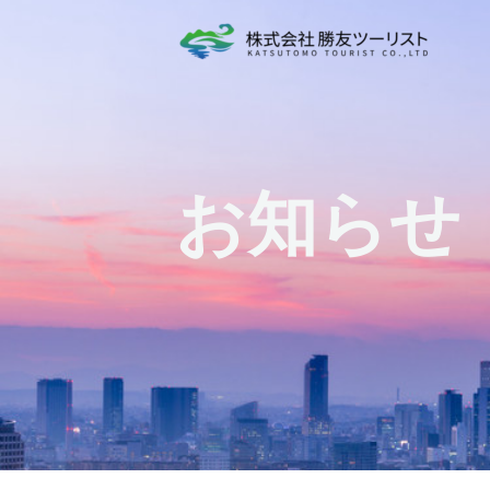
跳
至
内
容
お知らせ